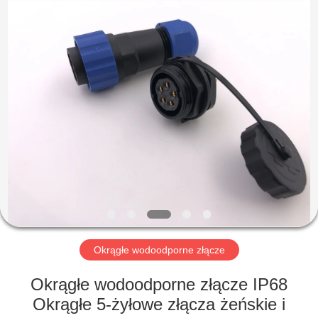
Shenzhen
Sinrui
Technology
Co.,
Ltd..
All
Rights
Reserved.
DOM
PRODUKTY
O
NAS
WYCIECZKA
PO
Okrągłe wodoodporne złącze
FABRYCE
Okrągłe wodoodporne złącze IP68
Okrągłe 5-żyłowe złącza żeńskie i