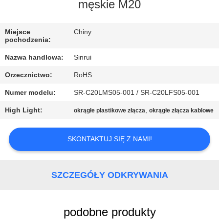
KONTROLA
męskie M20
JAKOŚCI
Miejsce
Chiny
pochodzenia:
SKONTAKTUJ
Nazwa handlowa:
Sinrui
SIĘ
Orzecznictwo:
RoHS
Z
Numer modelu:
SR-C20LMS05-001 / SR-C20LFS05-001
NAMI
High Light:
,
okrągłe plastikowe złącza
okrągłe złącza kablowe
POPROSIĆ
SKONTAKTUJ SIĘ Z NAMI!
O
WYCENĘ
SZCZEGÓŁY ODKRYWANIA
SITEMAP
podobne produkty