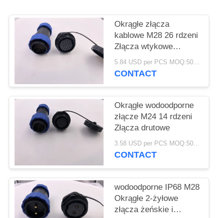
PRIVACY
POLICY
Okrągłe złącza
kablowe M28 26 rdzeni
Złącza wtykowe
żeńskie i męskie
5.84 USD per PCS MOQ:500szt
Montaż za pomocą
CONTACT
kabli
Okrągłe wodoodporne
złącze M24 14 rdzeni
Złącza drutowe
3.58 USD per PCS MOQ:500szt
CONTACT
wodoodporne IP68 M28
Okrągłe 2-żyłowe
złącza żeńskie i