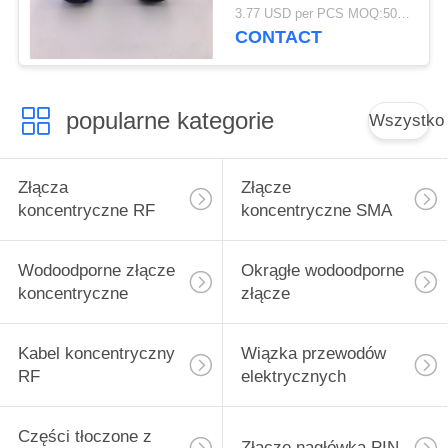
męskie Montaż za
3.77 USD per PCS MOQ:500szt
pomocą kabli
CONTACT
popularne kategorie
Wszystko
Złącza
Złącze
koncentryczne RF
koncentryczne SMA
Wodoodporne złącze
Okrągłe wodoodporne
koncentryczne
złącze
Kabel koncentryczny
Wiązka przewodów
RF
elektrycznych
Części tłoczone z
Złącze nagłówka PIN