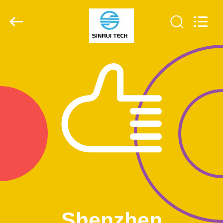
Shenzhen
Sinrui
Technology
Co.,
Ltd..
All
Rights
Reserved.
DOM
PRODUKTY
O
NAS
WYCIECZKA
PO
FABRYCE
Shenzhen