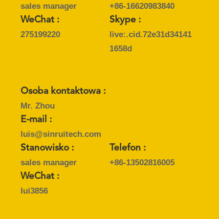
sales manager
+86-16620983840
WeChat :
Skype :
275199220
live:.cid.72e31d34141
1658d
Osoba kontaktowa :
Mr. Zhou
E-mail :
luis@sinruitech.com
Stanowisko :
Telefon :
sales manager
+86-13502816005
WeChat :
lui3856