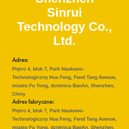
KONTROLA
Sinrui
JAKOŚCI
Technology Co.,
SKONTAKTUJ
Ltd.
SIĘ
Z
NAMI
Adres:
Piętro 4, blok 7, Park Naukowo-
POPROSIĆ
Technologiczny Hua Feng, Fend Tang Avenue,
O
miasto Fu Yong, dzielnica BaoAn, Shenzhen,
WYCENĘ
Chiny
Adres fabryczne:
Piętro 4, blok 7, Park Naukowo-
SITEMAP
Technologiczny Hua Feng, Fend Tang Avenue,
miasto Fu Yong, dzielnica BaoAn, Shenzhen,