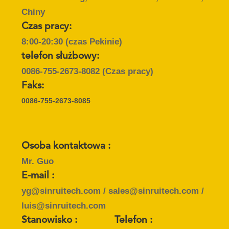
PRIVACY
Chiny
POLICY
Czas pracy:
8:00-20:30 (czas Pekinie)
telefon służbowy:
0086-755-2673-8082
(Czas pracy)
Faks:
0086-755-2673-8085
Osoba kontaktowa :
Mr. Guo
E-mail :
yg@sinruitech.com / sales@sinruitech.com /
luis@sinruitech.com
Stanowisko :
Telefon :